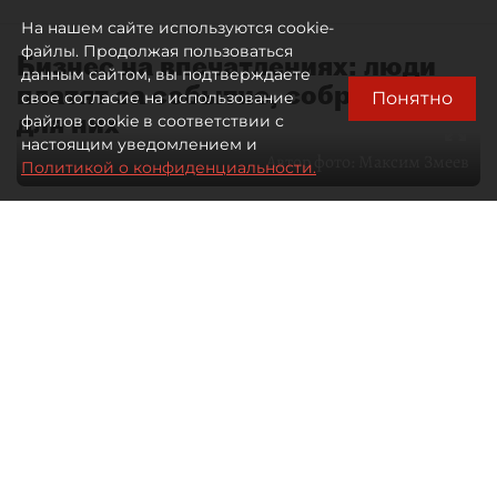
На нашем сайте используются cookie-
файлы. Продолжая пользоваться
Бизнес на впечатлениях: люди
данным сайтом, вы подтверждаете
платят за событие, собранное
Понятно
свое согласие на использование
для них
файлов cookie в соответствии с
настоящим уведомлением и
Автор фото:
Максим Змеев
Политикой о конфиденциальности.
04 августа 2026
15:51
4497
Читайте нас в мессенджере Max
dp.ru
Все материалы автора
Летний календарь событий
обогатился во многих регионах.
Сегмент сегодня привлекателен как
для культурных институтов, так и для
бизнеса из "непрофильных" сфер.