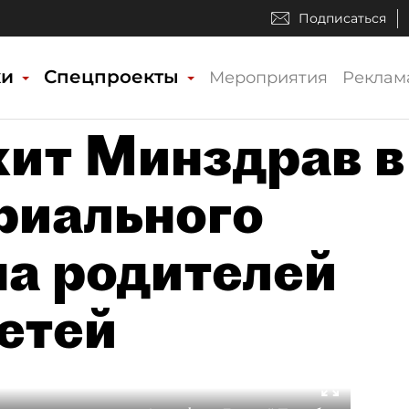
Подписаться
ки
Спецпроекты
Мероприятия
Реклам
ит Минздрав в
риального
на родителей
етей