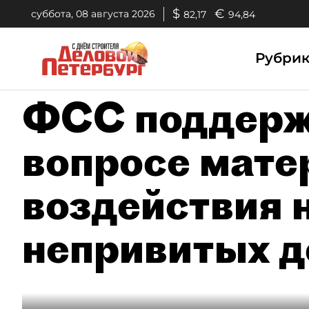
$
€
суббота, 08 августа 2026
82,17
94,84
Рубри
ФСС поддерж
вопросе мате
воздействия 
непривитых д