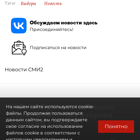
Выборы
Новость
Тэги:
Обсуждаем новости здесь
Присоединяйтесь!
Подписаться на новости
Новости СМИ2
В Петербурге резко вырос
На нашем сайте используются cookie-
спрос на ипотеку вопреки
файлы. Продолжая пользоваться
данным сайтом, вы подтверждаете
высоким ставкам
Понятно
свое согласие на использование
файлов cookie в соответствии с
настоящим уведомлением и