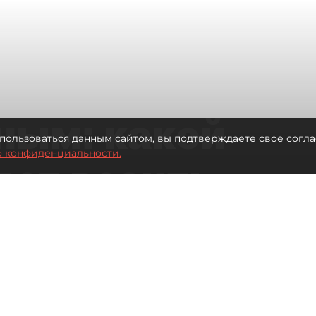
ным: какой
пользоваться данным сайтом, вы подтверждаете свое согла
о конфиденциальности.
дет возить
ых районов
о от темпов застройки окраин