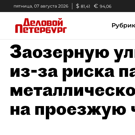
$
€
пятница, 07 августа 2026
81,41
94,06
Рубри
Заозерную ул
из-за риска п
металлическо
на проезжую 