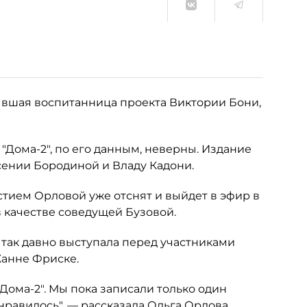
бывшая воспитанница проекта Виктории Бони,
з "Дома-2", по его данным, неверны. Издание
сении Бородиной и Владу Кадони.
стием Орловой уже отснят и выйдет в эфир в
 качестве соведущей Бузовой.
 так давно выступала перед участниками
Жанне Фриске.
ома-2". Мы пока записали только один
нравилось", — рассказала Ольга Орлова