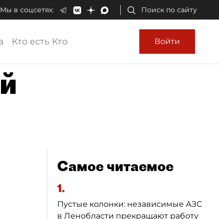
Мы в соцсетях:
Поиск по сайту
а
Кто есть Кто
Войти
ой
Самое читаемое
1.
Пустые колонки: независимые АЗС
в Ленобласти прекращают работу