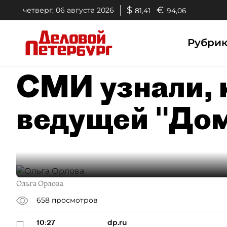
$
€
четверг, 06 августа 2026
81,41
94,06
Рубри
СМИ узнали, 
ведущей "Дом
Ольга Орлова
658
просмотров
10:27
dp.ru