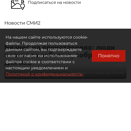
Подписаться на новости
Новости СМИ2
На нашем сайте используются cookie-
файлы. Продолжая пользоваться
Бизнес на впечатлениях: люди
данным сайтом, вы подтверждаете
платят за событие, собранное
Понятно
свое согласие на использование
для них
файлов cookie в соответствии с
настоящим уведомлением и
Автор фото:
Максим Змеев
Политикой о конфиденциальности.
04 августа 2026
15:51
2472
Читайте нас в мессенджере Max
dp.ru
Все материалы автора
Летний календарь событий