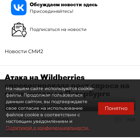
Обсуждаем новости здесь
Присоединяйтесь!
Подписаться на новости
Новости СМИ2
Атака на Wildberries
спровоцировала рост спроса на
На нашем сайте используются cookie-
мини–склады в Петербурге
файлы. Продолжая пользоваться
данным сайтом, вы подтверждаете
Автор фото:
Stokkete / Shutterstock / FOTODOM
Понятно
свое согласие на использование
файлов cookie в соответствии с
10 августа 2026
00:03
1168
настоящим уведомлением и
Политикой о конфиденциальности.
Читайте нас в мессенджере Max