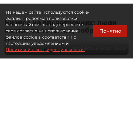
На нашем сайте используются cookie-
файлы. Продолжая пользоваться
Бизнес на впечатлениях: люди
данным сайтом, вы подтверждаете
платят за событие, собранное
Понятно
свое согласие на использование
для них
файлов cookie в соответствии с
настоящим уведомлением и
Автор фото:
Максим Змеев
Политикой о конфиденциальности.
04 августа 2026
15:51
710
Читайте нас в мессенджере Max
dp.ru
Все материалы автора
Летний календарь событий
обогатился во многих регионах.
Сегмент сегодня привлекателен как
для культурных институтов, так и для