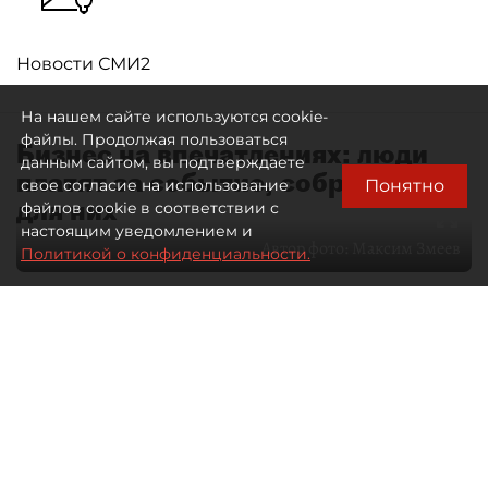
Новости СМИ2
На нашем сайте используются cookie-
файлы. Продолжая пользоваться
Бизнес на впечатлениях: люди
данным сайтом, вы подтверждаете
платят за событие, собранное
Понятно
свое согласие на использование
для них
файлов cookie в соответствии с
настоящим уведомлением и
Автор фото:
Максим Змеев
Политикой о конфиденциальности.
04 августа 2026
15:51
4290
Читайте нас в мессенджере Max
dp.ru
Все материалы автора
Летний календарь событий
обогатился во многих регионах.