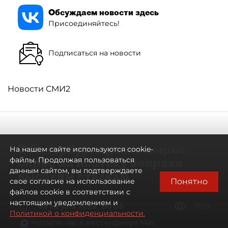
Обсуждаем новости здесь
Присоединяйтесь!
Подписаться на новости
Новости СМИ2
В Петербурге резко вырос
На нашем сайте используются cookie-
спрос на ипотеку вопреки
файлы. Продолжая пользоваться
данным сайтом, вы подтверждаете
высоким ставкам
Понятно
свое согласие на использование
файлов cookie в соответствии с
настоящим уведомлением и
09 августа 2026
00:05
1769
Политикой о конфиденциальности.
Читайте нас в мессенджере Max