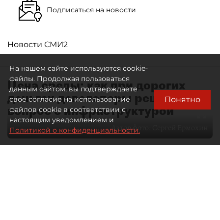
Подписаться на новости
Новости СМИ2
На нашем сайте используются cookie-
файлы. Продолжая пользоваться
Цена среды: как при дорогих
данным сайтом, вы подтверждаете
деньгах девелоперы решают
Понятно
свое согласие на использование
вопрос с инфраструктурой
файлов cookie в соответствии с
настоящим уведомлением и
Автор фото:
Сергей Ермохин
Политикой о конфиденциальности.
29 июня 2026
10:35
1512
Читайте нас в мессенджере Max
Павел Никифоров
Все материалы автора