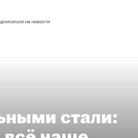
дписаться на новости
ьными стали:
 всё чаще