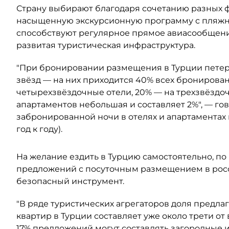
Страну выбирают благодаря сочетанию разных ф
насыщенную экскурсионную программу с пляжны
способствуют регулярное прямое авиасообщени
развитая туристическая инфраструктура.
"При бронировании размещения в Турции петер
звёзд — на них приходится 40% всех бронирован
четырехзвёздочные отели, 20% — на трехзвёздоч
апартаментов небольшая и составляет 2%", — го
забронированной ночи в отелях и апартаментах 
год к году).
На желание ездить в Турцию самостоятельно, по
предложений с посуточным размещением в росс
безопасный инструмент.
"В ряде туристических агрегаторов доля предл
квартир в Турции составляет уже около трети от
17% предложений могут составлять загородные 