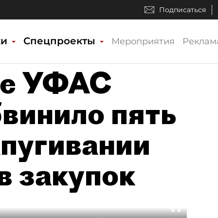
Подписаться
ки
Спецпроекты
Мероприятия
Реклам
ое УФАС
бвинило пять
апугивании
в закупок