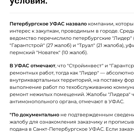
условия.
Петербургское УФАС назвало
компании, которы
интерес к закупкам, проводимым в городе. Сре
ведомство перечислило петербургские "Лидер" (
"Гарантстрой" (27 жалоб) и "Труал" (21 жалоба), у
пермский "Новатек" (10 жалоб).
В УФАС отмечают
, что "Стройинвест" и "Гарант
ремонтных работ, тогда как "Лидер" — абсолютн
внутриквартальных территорий, на поставку фо
выполнение работ по техобслуживанию коммуни
ремонт нежилых помещений. Жалобы "Лидера" ч
антимонопольного органа, отмечают в УФАС.
"По документально
не подтвержденным сведени
жалобу для ознакомления заказчику и прописыва
подана в Санкт-Петербургское УФАС. Если заказч