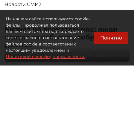
Новости СМИ2
На нашем сайте используются cookie-
файлы. Продолжая пользоваться
Бизнес на впечатлениях: люди
данным сайтом, вы подтверждаете
платят за событие, собранное
Понятно
свое согласие на использование
для них
файлов cookie в соответствии с
настоящим уведомлением и
Автор фото:
Максим Змеев
Политикой о конфиденциальности.
04 августа 2026
15:51
927
Читайте нас в мессенджере Max
dp.ru
Все материалы автора
Летний календарь событий
обогатился во многих регионах.
Сегмент сегодня привлекателен как