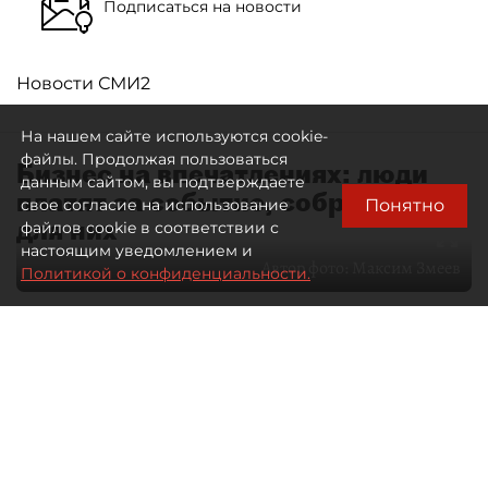
Подписаться на новости
Новости СМИ2
На нашем сайте используются cookie-
файлы. Продолжая пользоваться
Бизнес на впечатлениях: люди
данным сайтом, вы подтверждаете
платят за событие, собранное
Понятно
свое согласие на использование
для них
файлов cookie в соответствии с
настоящим уведомлением и
Автор фото:
Максим Змеев
Политикой о конфиденциальности.
04 августа 2026
15:51
4280
Читайте нас в мессенджере Max
dp.ru
Все материалы автора
Летний календарь событий