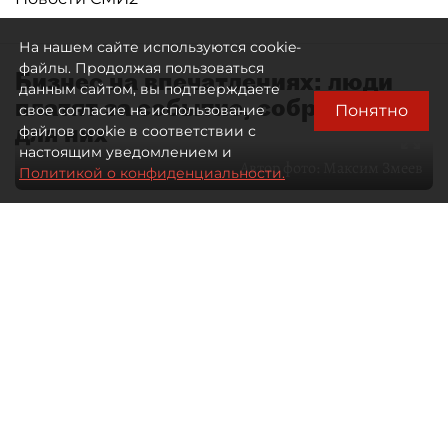
На нашем сайте используются cookie-
файлы. Продолжая пользоваться
Бизнес на впечатлениях: люди
данным сайтом, вы подтверждаете
платят за событие, собранное
Понятно
свое согласие на использование
для них
файлов cookie в соответствии с
настоящим уведомлением и
Автор фото:
Максим Змеев
Политикой о конфиденциальности.
04 августа 2026
15:51
2664
Читайте нас в мессенджере Max
dp.ru
Все материалы автора
Летний календарь событий
обогатился во многих регионах.
Сегмент сегодня привлекателен как
для культурных институтов, так и для