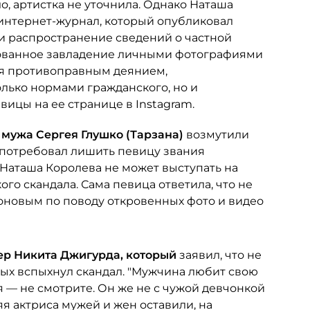
о, артистка не уточнила. Однако Наташа
а интернет-журнал, который опубликовал
 и распространение сведений о частной
асованное завладение личными фотографиями
ся противоправным деянием,
олько нормами гражданского, но и
вицы на ее странице в Instagram.
 мужа Сергея Глушко (Тарзана)
возмутили
 потребовал лишить певицу звания
 Наташа Королева не может выступать на
го скандала. Сама певица ответила, что не
оновым по поводу откровенных фото и видео
ер Никита Джигурда, который
заявил, что не
орых вспыхнул скандал. "Мужчина любит свою
я — не смотрите. Он же не с чужой девчонкой
яя актриса мужей и жен оставили, на