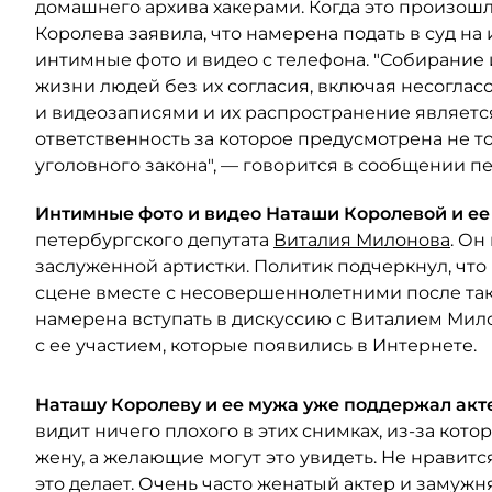
домашнего архива хакерами. Когда это произошл
Королева заявила, что намерена подать в суд н
интимные фото и видео с телефона. "Собирание
жизни людей без их согласия, включая несогл
и видеозаписями и их распространение являет
ответственность за которое предусмотрена не т
уголовного закона", — говорится в сообщении пе
Интимные фото и видео Наташи Королевой и ее
петербургского депутата
Виталия Милонова
. Он
заслуженной артистки. Политик подчеркнул, что
сцене вместе с несовершеннолетними после тако
намерена вступать в дискуссию с Виталием Мил
с ее участием, которые появились в Интернете.
Наташу Королеву и ее мужа уже поддержал акт
видит ничего плохого в этих снимках, из-за кот
жену, а желающие могут это увидеть. Не нравитс
это делает. Очень часто женатый актер и замужн