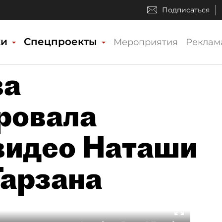
Подписаться
ки
Спецпроекты
Мероприятия
Реклам
ва
ровала
видео Наташи
Тарзана