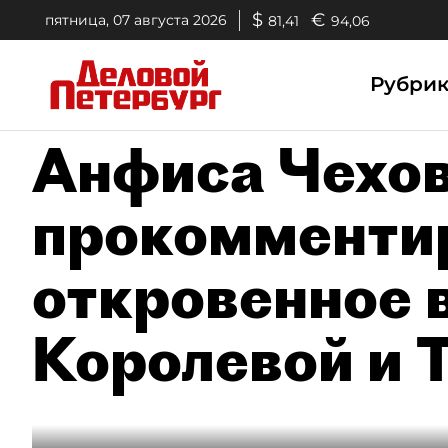
$
€
пятница, 07 августа 2026
81,41
94,06
Рубри
Анфиса Чехо
прокомменти
откровенное 
Королевой и 