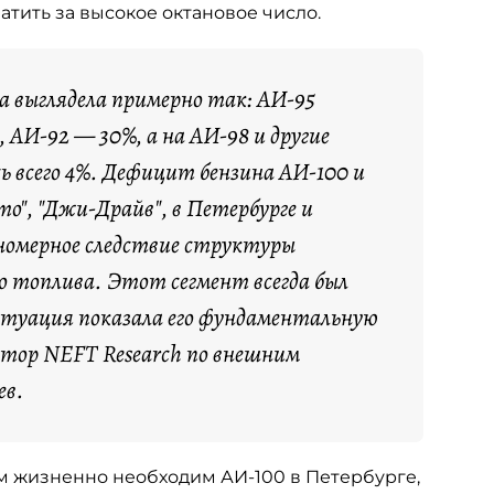
тить за высокое октановое число.
са выглядела примерно так: АИ-95
 АИ-92 — 30%, а на АИ-98 и другие
ь всего 4%. Дефицит бензина АИ-100 и
о", "Джи-Драйв", в Петербурге и
номерное следствие структуры
о топлива. Этот сегмент всегда был
итуация показала его фундаментальную
ктор NEFT Research по внешним
ев.
ым жизненно необходим АИ-100 в Петербурге,