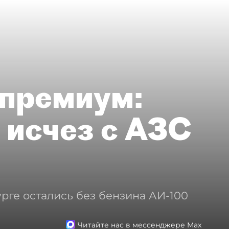
премиум:
 исчез с АЗС
рге остались без бензина АИ-100
Читайте нас в мессенджере Max