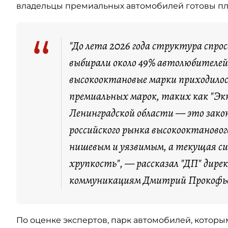
владельцы премиальных автомобилей готовы пла
“
"До лета 2026 года структура спро
выбирали около 49% автолюбителей,
высокооктановые марки приходилос
премиальных марок, таких как "Экт
Ленинградской области — это зако
российского рынка высокооктановог
нишевым и уязвимым, а текущая с
хрупкость", — рассказал "ДП" дире
коммуникациям Дмитрий Прокофь
По оценке экспертов, парк автомобилей, котор