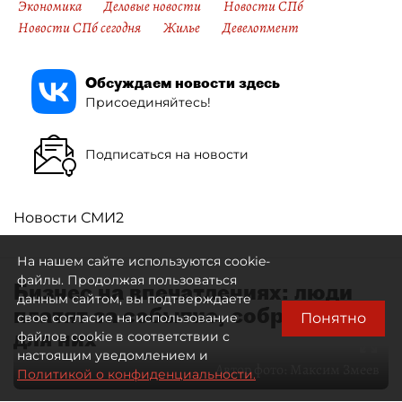
Экономика
Деловые новости
Новости СПб
Новости СПб сегодня
Жилье
Девелопмент
Обсуждаем новости здесь
Присоединяйтесь!
Подписаться на новости
Новости СМИ2
На нашем сайте используются cookie-
файлы. Продолжая пользоваться
Бизнес на впечатлениях: люди
данным сайтом, вы подтверждаете
платят за событие, собранное
Понятно
свое согласие на использование
для них
файлов cookie в соответствии с
настоящим уведомлением и
Автор фото:
Максим Змеев
Политикой о конфиденциальности.