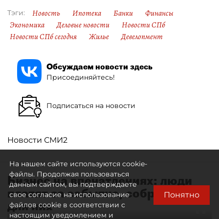
Новость
Ипотека
Банки
Финансы
Тэги:
Экономика
Деловые новости
Новости СПб
Новости СПб сегодня
Жилье
Девелопмент
Обсуждаем новости здесь
Присоединяйтесь!
Подписаться на новости
Новости СМИ2
На нашем сайте используются cookie-
файлы. Продолжая пользоваться
Бизнес на впечатлениях: люди
данным сайтом, вы подтверждаете
платят за событие, собранное
Понятно
свое согласие на использование
для них
файлов cookie в соответствии с
настоящим уведомлением и