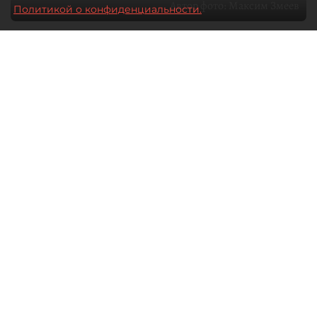
Автор фото:
Максим Змеев
Политикой о конфиденциальности.
04 августа 2026
15:51
4278
Читайте нас в мессенджере Max
dp.ru
Все материалы автора
Летний календарь событий
обогатился во многих регионах.
Сегмент сегодня привлекателен как
для культурных институтов, так и для
бизнеса из "непрофильных" сфер.
Каким должен быть современный
фестиваль, чтобы оставаться
востребованным в условиях высокой
конкуренции, а также почему зритель
стал требовательнее и как