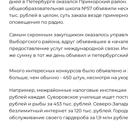
дней в Петербурге оказался Приморский район.
общеобразовательная школа №57 объявили неск
тыс. рублей в целом, суть заказа везде примерн
оповещения по радио.
Самым скромным закупщиком оказалось управл
Выборгского района, вдруг объявившее в начале
предоставление услуг международной связи. Инт
же сумму в тот же день объявил и петербургск
Много интересных конкурсов было объявлено и 3
больше, чем обычно - 450 штук, несмотря на ук
Например, межрайонные налоговые инспекции за
рублей каждая. Суворовское училище ищет постав
рублей и рыбы за 453 тыс. рублей. Северо-Запа
безлимитный интернет за 120 тыс. рублей. Горо
обслуживание своего гардероба за 1,9 млн рубле