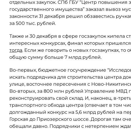
отдельных закупок. СПб ГБУ “Центр повышения
государственного имущества” заказал вывоз мус
законности 31 декабря решил обзавестись ручка
за 500 тыс. рублей.
Также и 30 декабря в сфере госзакупок кипела с
интересных конкурсах, финал которых пришелся 
тогда
. Если же говорить о новых госзакупках, то
общую сумму больше 7 млрд рублей.
Во-первых, бюджетное госучреждение “Исследо
искать подрядчика для строительства центра д
улице, восточнее пересечения с Ново-Никитинск
Во-вторых, за 800 млн рублей Управление МВД 
реконструировать свой склад. И, наконец, в-трет
транспортного обхода центра (отвечает в том чи
долгожданный конкурс на 5,6 млрд рублей на пе
Горская до Приозерского шоссе. Дорогая там оче
обещали давно. Подрядчики с нетерпением ждал