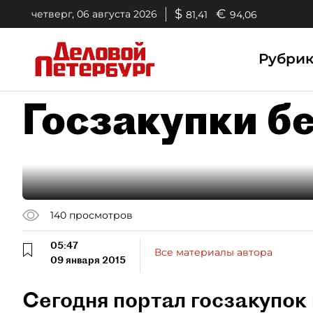
$
€
четверг, 06 августа 2026
81,41
94,06
Рубри
Госзакупки б
140
просмотров
05:47
Все материалы автора
09 января 2015
Сегодня портал госзакупок