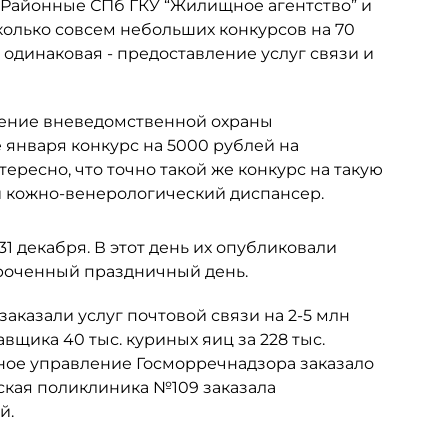
 Районные СПб ГКУ “Жилищное агентство” и
олько совсем небольших конкурсов на 70
о одинаковая - предоставление услуг связи и
ение вневедомственной охраны
 января конкурс на 5000 рублей на
ересно, что точно такой же конкурс на такую
ий кожно-венерологический диспансер.
1 декабря. В этот день их опубликовали
ороченный праздничный день.
казали услуг почтовой связи на 2-5 млн
щика 40 тыс. куриных яиц за 228 тыс.
дное управление Госморречнадзора заказало
дская поликлиника №109 заказала
й.