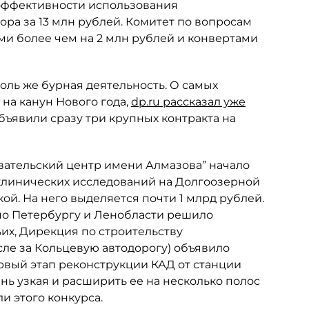
 эффективности использования
ора за 13 млн рублей. Комитет по вопросам
ми более чем на 2 млн рублей и конвертами
толь же бурная деятельность. О самых
на канун Нового года,
dp.ru рассказал уже
 объявили сразу три крупных контракта на
вательский центр имени Алмазова” начало
оклинических исследований на Долгоозерной
ой. На него выделяется почти 1 млрд рублей.
по Петербургу и Ленобласти решило
ьих, Дирекция по строительству
сле за Кольцевую автодорогу) объявило
рвый этап реконструкции КАД от станции
нь узкая и расширить ее на несколько полос
и этого конкурса.