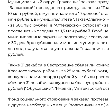
Муниципальный округ “Гражданка” заказал праз
“Балканский” последовал примеру коллег из “Гр
10 млн рублей, в муниципалитете “Горелово” ста
млн рублей, в муниципалитете “Лахта-Ольгино” - 
- за 600 тыс. рублей, в “Аптекарском острове” - 
просвещать молодежь за 1,5 млн рублей. Вообще
муниципальные округи на подготовку к следующ
и 30 декабря публиковали многие муниципалите
два дня, получается внушительная “праздничная
рублей.
Также 31 декабря в Сестрорецке объявили конкурс
Красносельском районе - за 28 млн рублей, хотя
конкурсы на миллиарды рублей уже были распр
объявил 31 декабря конкурсы на благоустройство
рублей (“Обуховский”, “Ржевка”, “Аптекарский ост
Фонд социального страхования заказал протезы
и другие необходимые вещи (подгузники и т.п.) 