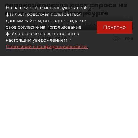
спровоцировала рост спроса на
На нашем сайте используются cookie-
мини–склады в Петербурге
файлы. Продолжая пользоваться
данным сайтом, вы подтверждаете
Автор фото:
Stokkete / Shutterstock / FOTODOM
Понятно
свое согласие на использование
файлов cookie в соответствии с
10 августа 2026
00:03
1168
настоящим уведомлением и
Политикой о конфиденциальности.
Читайте нас в мессенджере Max
Евгения Иванова
Все материалы автора
Пожары на складах Wildberries
изменят не только логистическую
систему самого маркетплейса,
но и весь рынок складской
недвижимости Петербурга
и Ленобласти. Востребованы теперь
не огромные терминалы,
а небольшие объекты.