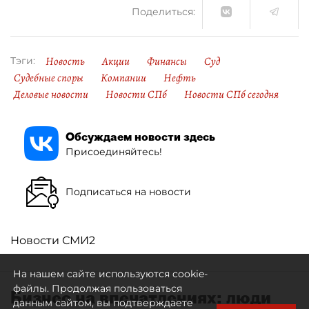
Поделиться:
Новость
Акции
Финансы
Суд
Тэги:
Судебные споры
Компании
Нефть
Деловые новости
Новости СПб
Новости СПб сегодня
Обсуждаем новости здесь
Присоединяйтесь!
Подписаться на новости
Новости СМИ2
На нашем сайте используются cookie-
файлы. Продолжая пользоваться
Бизнес на впечатлениях: люди
данным сайтом, вы подтверждаете