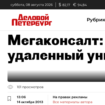
$
€
суббота, 08 августа 2026
82,17
94,84
Рубри
Мегаконсалт:
удаленный у
101
просмотров
13:06
На правах рекламы
14 октября 2013
Все материалы автора