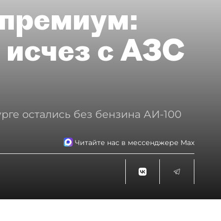
премиум:
 исчез с АЗС
рге остались без бензина АИ-100
Читайте нас в мессенджере Max