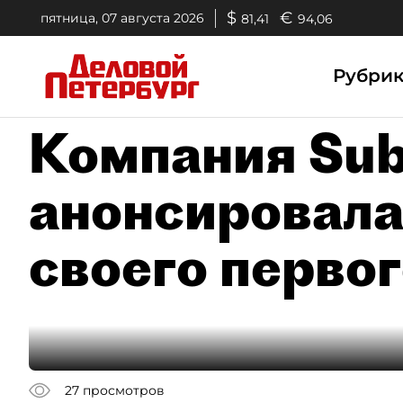
$
€
пятница, 07 августа 2026
81,41
94,06
Рубри
Компания Sub
анонсировала
своего перво
27
просмотров