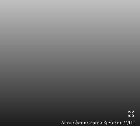
Автор фото:
Сергей Ермохин / "ДП"