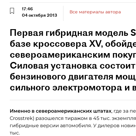
17:46
Все материалы автора
04 октября 2013
Первая гибридная модель S
базе кроссовера XV, обойд
североамериканским покуп
Силовая установка состоит
бензинового двигателя мощн
сильного электромотора и в
Именно в североамериканских штатах
, где за 
Crosstrek) разошелся тиражом в 45 тыс. экземп
гибридные версии автомобиля. У дилеров новинка
тыс.