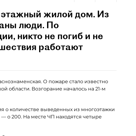
-этажный жилой дом. Из
аны люди. По
и, никто не погиб и не
сшествия работают
аснознаменская. О пожаре стало известно
кой области. Возгорание началось на 21-м
я о количестве выведенных из многоэтажки
— о 200. На месте ЧП находятся четыре