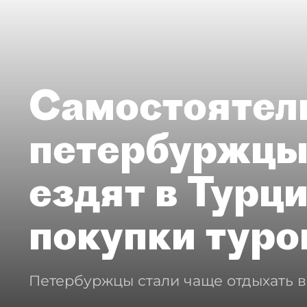
Самостоятел
петербуржцы
ездят в Турц
покупки туро
Петербуржцы стали чаще отдыхать в