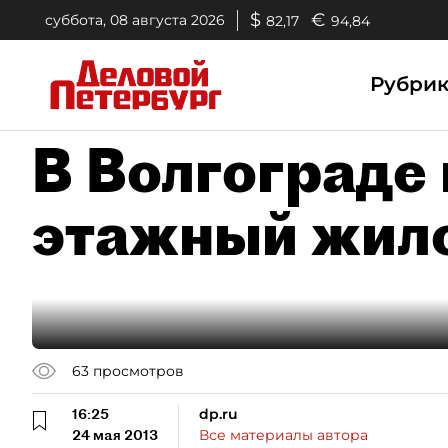
$
€
суббота, 08 августа 2026
82,17
94,84
Рубри
В Волгограде 
этажный жил
63
просмотров
16:25
dp.ru
24 мая 2013
Все материалы автора