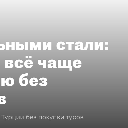
ьными стали:
 всё чаще
ию без
в
 Турции без покупки туров