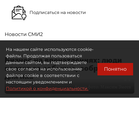
Подписаться на новости
Новости СМИ2
На нашем сайте используются cookie-
файлы. Продолжая пользоваться
Бизнес на впечатлениях: люди
данным сайтом, вы подтверждаете
платят за событие, собранное
Понятно
свое согласие на использование
для них
файлов cookie в соответствии с
настоящим уведомлением и
Автор фото:
Максим Змеев
Политикой о конфиденциальности.
04 августа 2026
15:51
1200
Читайте нас в мессенджере Max
dp.ru
Все материалы автора