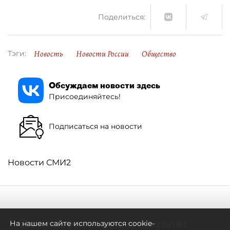
Поделиться:
Новость
Новости России
Общество
Тэги:
Обсуждаем новости здесь
Присоединяйтесь!
Подписаться на новости
Новости СМИ2
Самостоятельными стали:
На нашем сайте используются cookie-