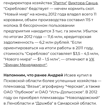
гендиректора хозяйства
"Рапти"
Виктора Санца
,
"Скреблово" бедствует — нечем кормить скот.
"Новый мир" на конец 2012 года владел всего 11
коровами, объем производства составил 115 т
молока. В бессрочном пользовании
предприятия находится 3 тыс. га земли. Убыток
по итогам 2012 года — 11,6 млн, кредиторская
задолженность — 6,2 млн рублей. "Если
ориентироваться на итоги работы в 2011 году,
стоимость "Скреблово" составляет $3,5 – 4,5 млн,
"Нового мира" — $1 – 1,5 млн", — отмечают в
УК
"Финам Менеджмент"
.
Напомним, что ранее Андрей
Исаев купил в
Псковской области более успешные хозяйства —
племзавод "Вязье", агрофирму "Черская", а также
ОАО "Глубокое" и ОАО "Усть–Долысское". В 2012
году он приобрел племзаводы "Новоладожский"
в Ленобласти и "Дружба" в Самарской области.