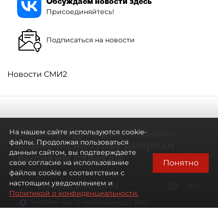
Обсуждаем новости здесь
Присоединяйтесь!
Подписаться на новости
Новости СМИ2
В Петербурге резко вырос
На нашем сайте используются cookie-
спрос на ипотеку вопреки
файлы. Продолжая пользоваться
данным сайтом, вы подтверждаете
высоким ставкам
Понятно
свое согласие на использование
файлов cookie в соответствии с
настоящим уведомлением и
09 августа 2026
00:05
1875
Политикой о конфиденциальности.
Читайте нас в мессенджере Max