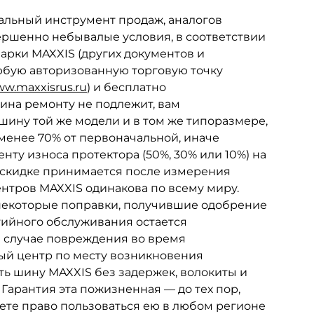
альный инструмент продаж, аналогов
ершенно небывалые условия, в соответствии
марки MAXXIS (других документов и
любую авторизованную торговую точку
w.maxxisrus.ru
) и бесплатно
ина ремонту не подлежит, вам
шину той же модели и в том же типоразмере,
 менее 70% от первоначальной, иначе
ту износа протектора (50%, 30% или 10%) на
 скидке принимается после измерения
нтров MAXXIS одинакова по всему миру.
 некоторые поправки, получившие одобрение
тийного обслуживания остается
в случае повреждения во время
ый центр по месту возникновения
ь шину MAXXIS без задержек, волокиты и
Гарантия эта пожизненная — до тех пор,
ете право пользоваться ею в любом регионе