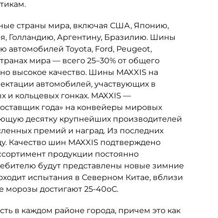
тикам.
ные страны мира, включая США, Японию,
я, Голландию, Аргентину, Бразилию. Шины
 автомобилей Toyota, Ford, Peugeot,
 странах мира — всего 25–30% от общего
нно высокое качество. Шины MAXXIS на
ектации автомобилей, участвующих в
х и кольцевых гонках. MAXXIS —
оставщик года» на конвейеры мировых
ующую десятку крупнейших производителей
сленных премий и наград. Из последних
году. Качество шин MAXXIS подтверждено
ссортимент продукции постоянно
ребителю будут представлены новые зимние
оходит испытания в Северном Китае, вблизи
е морозы достигают 25-40оС.
сть в каждом районе города, причем это как