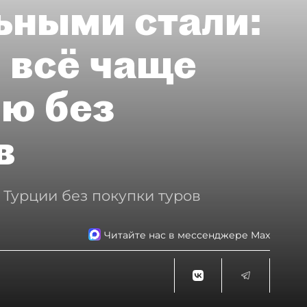
ьными стали:
 всё чаще
ию без
в
 Турции без покупки туров
Читайте нас в мессенджере Max