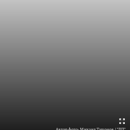
Автор фото:
Михаил Тихонов / "ДП"