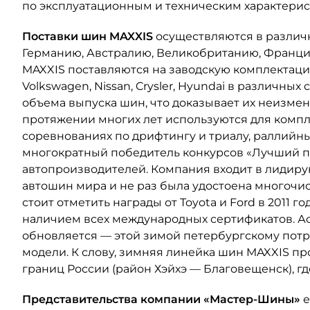
по эксплуатационным и техническим характерис
Поставки шин MAXXIS
осуществляются в различ
Германию, Австралию, Великобританию, Франци
MAXXIS поставляются на заводскую комплектацию
Volkswagen, Nissan, Crysler, Hyundai в различных
объема выпуска шин, что доказывает их неизме
протяжении многих лет используются для компл
соревнованиях по дрифтингу и триалу, раллийны
многократный победитель конкурсов «Лучший п
автопроизводителей. Компания входит в лидир
автошин мира и не раз была удостоена многочи
стоит отметить награды от Toyota и Ford в 2011 
наличием всех международных сертификатов. А
обновляется — этой зимой петербургскому пот
модели. К слову, зимняя линейка шин MAXXIS пр
границ России (район Хэйхэ — Благовещенск), гд
Представительства компании «Мастер-Шины»
е