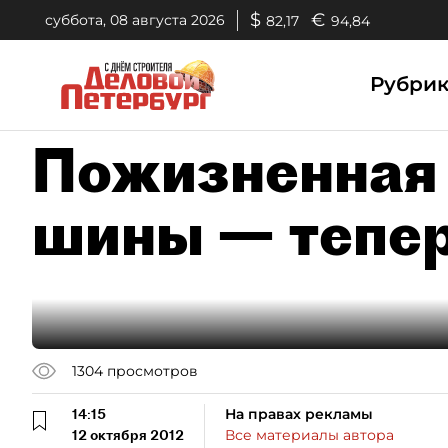
$
€
суббота, 08 августа 2026
82,17
94,84
Рубри
Пожизненная 
шины — теперь
1304
просмотров
14:15
На правах рекламы
12 октября 2012
Все материалы автора