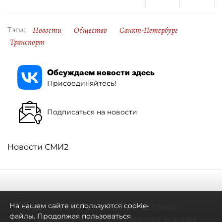
Новости
Общество
Санкт-Петербург
Тэги:
Транспорт
Обсуждаем новости здесь
Присоединяйтесь!
Подписаться на новости
Новости СМИ2
Самостоятельными стали:
На нашем сайте используются cookie-
петербуржцы всё чаще ездят
файлы. Продолжая пользоваться