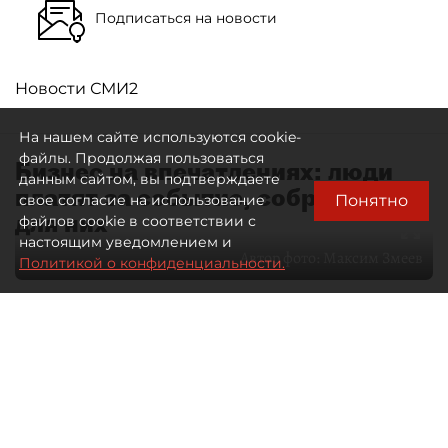
Подписаться на новости
Новости СМИ2
На нашем сайте используются cookie-
файлы. Продолжая пользоваться
Бизнес на впечатлениях: люди
данным сайтом, вы подтверждаете
платят за событие, собранное
Понятно
свое согласие на использование
для них
файлов cookie в соответствии с
настоящим уведомлением и
Автор фото:
Максим Змеев
Политикой о конфиденциальности.
04 августа 2026
15:51
4391
Читайте нас в мессенджере Max
dp.ru
Все материалы автора
Летний календарь событий