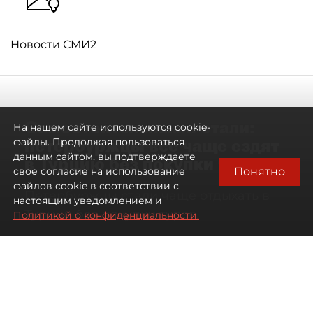
Новости СМИ2
Самостоятельными стали:
На нашем сайте используются cookie-
петербуржцы всё чаще ездят
файлы. Продолжая пользоваться
данным сайтом, вы подтверждаете
в Турцию без покупки туров
Понятно
свое согласие на использование
файлов cookie в соответствии с
Петербуржцы стали чаще отдыхать в
настоящим уведомлением и
Турции без покупки туров
Политикой о конфиденциальности.
08 августа 2026
00:05
1685
Читайте нас в мессенджере Max
Дарья Дмитриева