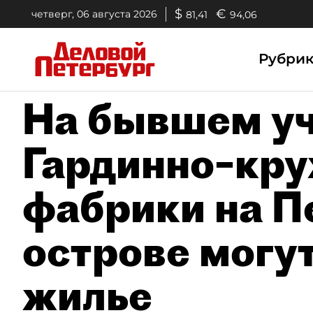
$
€
четверг, 06 августа 2026
81,41
94,06
Рубри
На бывшем у
Гардинно–кр
фабрики на П
острове могу
жилье