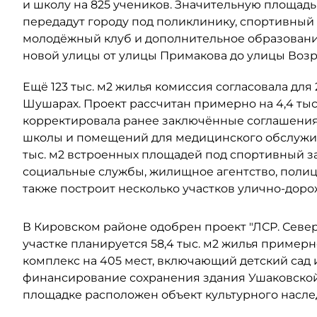
и школу на 825 учеников. Значительную площад
передадут городу под поликлинику, спортивный 
молодёжный клуб и дополнительное образовани
новой улицы от улицы Примакова до улицы Воз
Ещё 123 тыс. м2 жилья комиссия согласовала для
Шушарах. Проект рассчитан примерно на 4,4 тыс
корректировала ранее заключённые соглашения 
школы и помещений для медицинского обслужив
тыс. м2 встроенных площадей под спортивный з
социальные службы, жилищное агентство, поли
также построит несколько участков улично-дор
В Кировском районе одобрен проект "ЛСР. Северо
участке планируется 58,4 тыс. м2 жилья примерно
комплекс на 405 мест, включающий детский сад 
финансирование сохранения здания Ушаковской 
площадке расположен объект культурного наслед