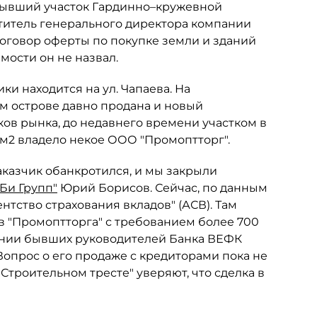
бывший участок Гардинно–кружевной
титель генерального директора компании
 договор оферты по покупке земли и зданий
мости он не назвал.
и находится на ул. Чапаева. На
м острове давно продана и новый
ов рынка, до недавнего времени участком в
 м2 владело некое ООО "Промоптторг".
заказчик обанкротился, и мы закрыли
Би Групп"
Юрий Борисов. Сейчас, по данным
нтство страхования вкладов" (АСВ). Там
в "Промоптторга" с требованием более 700
шении бывших руководителей Банка ВЕФК
Вопрос о его продаже с кредиторами пока не
"Строительном тресте" уверяют, что сделка в