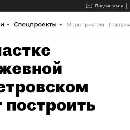
Подписаться
ки
Спецпроекты
Мероприятия
Реклам
частке
ужевной
етровском
т построить