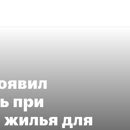
оявил
ь при
 жилья для