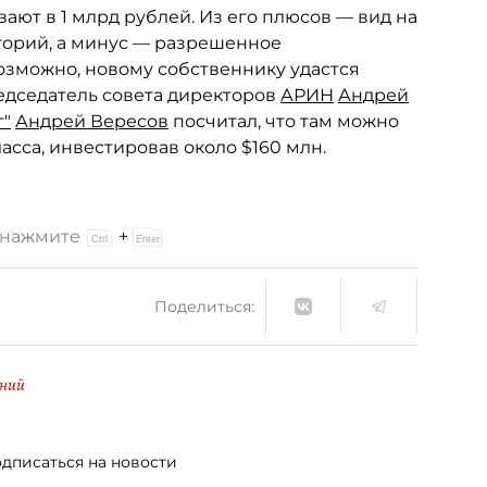
ают в 1 млрд рублей. Из его плюсов — вид на
торий, а минус — разрешенное
озможно, новому собственнику удастся
редседатель совета директоров
АРИН
Андрей
г"
Андрей Вересов
посчитал, что там можно
асса, инвестировав около $160 млн.
и нажмите
+
Поделиться:
ний
дписаться на новости