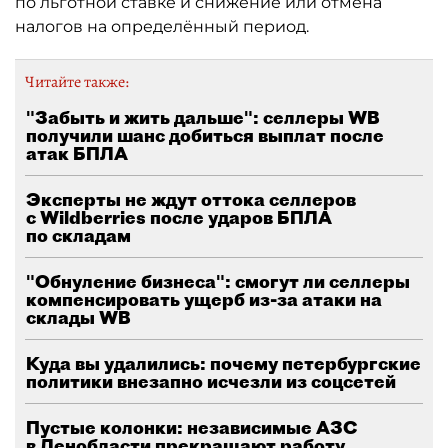
по льготной ставке и снижение или отмена
налогов на определённый период.
Читайте также:
"Забыть и жить дальше": селлеры WB
получили шанс добиться выплат после
атак БПЛА
Эксперты не ждут оттока селлеров
с Wildberries после ударов БПЛА
по складам
"Обнуление бизнеса": смогут ли селлеры
компенсировать ущерб из-за атаки на
склады WB
Куда вы удалились: почему петербургские
политики внезапно исчезли из соцсетей
Пустые колонки: независимые АЗС
в Ленобласти прекращают работу