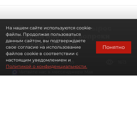
В Петербурге резко вырос
На нашем сайте используются cookie-
спрос на ипотеку вопреки
файлы. Продолжая пользоваться
данным сайтом, вы подтверждаете
высоким ставкам
Понятно
свое согласие на использование
файлов cookie в соответствии с
настоящим уведомлением и
09 августа 2026
00:05
1613
Политикой о конфиденциальности.
Читайте нас в мессенджере Max
Евгений Петров
Все материалы автора
Автор фото:
Сергей Ермохин / "ДП"
Банки заметили рост спроса на
ипотеку в Петербурге. Несмотря на