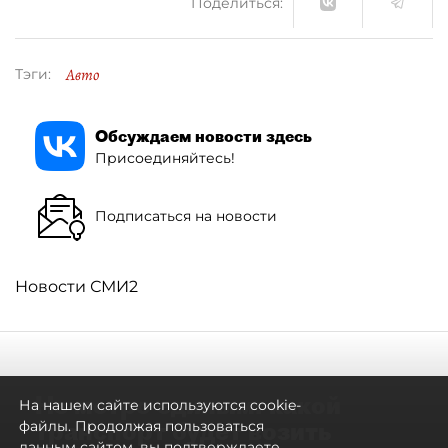
Поделиться:
Авто
Тэги:
Обсуждаем новости здесь
Присоединяйтесь!
Подписаться на новости
Новости СМИ2
Не метро единым: какой
На нашем сайте используются cookie-
транспорт будет возить
файлы. Продолжая пользоваться
данным сайтом, вы подтверждаете