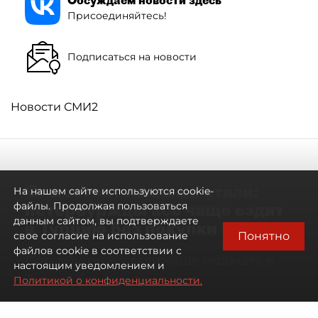
Присоединяйтесь!
Подписаться на новости
Новости СМИ2
Самостоятельными стали:
На нашем сайте используются cookie-
петербуржцы всё чаще ездят
файлы. Продолжая пользоваться
данным сайтом, вы подтверждаете
в Турцию без покупки туров
Понятно
свое согласие на использование
файлов cookie в соответствии с
Петербуржцы стали чаще отдыхать в
настоящим уведомлением и
Турции без покупки туров
Политикой о конфиденциальности.