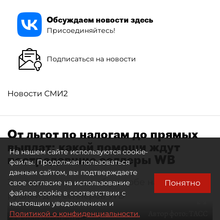
Обсуждаем новости здесь
Присоединяйтесь!
Подписаться на новости
Новости СМИ2
От льгот по налогам до прямых
выплат: какой помощи ждут
На нашем сайте используются cookie-
пострадавшие селлеры WB
файлы. Продолжая пользоваться
данным сайтом, вы подтверждаете
Эксперты заявили об ущербе на 300 млрд
Понятно
свое согласие на использование
файлов cookie в соответствии с
рублей для селлеров WB
настоящим уведомлением и
Автор фото:
ТАСС
Политикой о конфиденциальности.