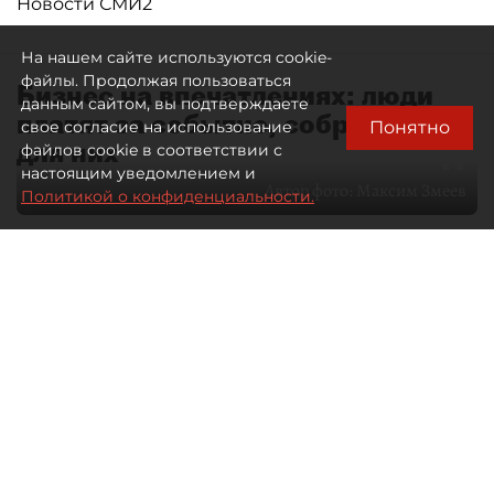
Новости СМИ2
На нашем сайте используются cookie-
файлы. Продолжая пользоваться
Бизнес на впечатлениях: люди
данным сайтом, вы подтверждаете
платят за событие, собранное
Понятно
свое согласие на использование
для них
файлов cookie в соответствии с
настоящим уведомлением и
Автор фото:
Максим Змеев
Политикой о конфиденциальности.
04 августа 2026
15:51
3310
Читайте нас в мессенджере Max
dp.ru
Все материалы автора
Летний календарь событий
обогатился во многих регионах.
Сегмент сегодня привлекателен как
для культурных институтов, так и для