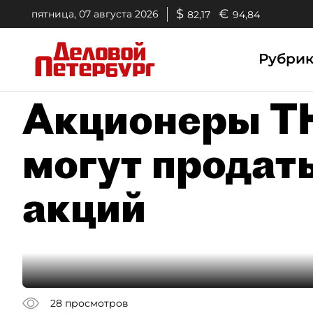
$
€
пятница, 07 августа 2026
82,17
94,84
Рубри
Акционеры ТН
могут продат
акций
28
просмотров