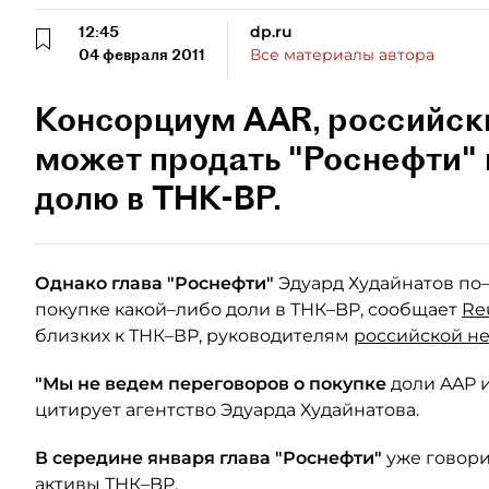
12:45
dp.ru
04 февраля 2011
Все материалы автора
Консорциум AAR, российск
может продать "Роснефти" 
долю в ТНК-ВР.
Однако глава "Роснефти"
Эдуард Худайнатов по
покупке какой–либо доли в ТНК–BP, сообщает
Re
близких к ТНК–ВР, руководителям
российской н
"Мы не ведем переговоров о покупке
доли AAP и
цитирует агентство Эдуарда Худайнатова.
В середине января глава "Роснефти"
уже говори
активы ТНК–BP.