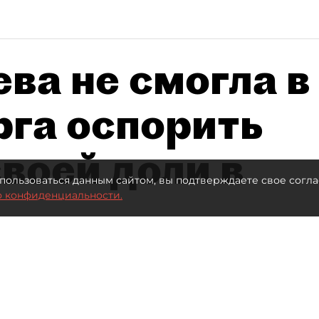
ва не смогла в
рга оспорить
воей доли в
пользоваться данным сайтом, вы подтверждаете свое согла
о конфиденциальности.
Автор фото:
Ваганов Антон / "ДП"
Читайте нас в мессенджере Max