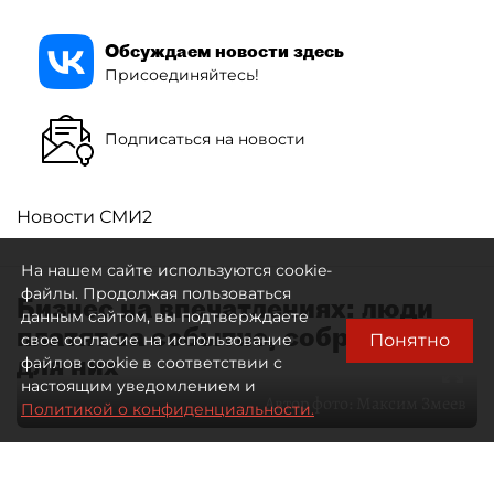
Обсуждаем новости здесь
Присоединяйтесь!
Подписаться на новости
Новости СМИ2
На нашем сайте используются cookie-
файлы. Продолжая пользоваться
Бизнес на впечатлениях: люди
данным сайтом, вы подтверждаете
платят за событие, собранное
Понятно
свое согласие на использование
для них
файлов cookie в соответствии с
настоящим уведомлением и
Автор фото:
Максим Змеев
Политикой о конфиденциальности.
04 августа 2026
15:51
4463
Читайте нас в мессенджере Max