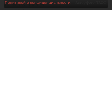
Автор фото:
ТАСС
Политикой о конфиденциальности.
Склад Wildberries
05 августа 2026
18:43
728
Читайте нас в мессенджере Max
Дарья Зайцева, Дарья Дмитриева
Все материалы автора
Власти пообещали поддержку селлерам,
пострадавшим от атак БПЛА на склады
Wildberries под Петербургом. Сами
предприниматели в разговоре с "ДП" заявляют,
что лучшей помощью будут не только льготы по
налогам и послабления по кредитам, но и
прямая финансовая поддержка от властей.
Подробности — в материале на dp.ru.