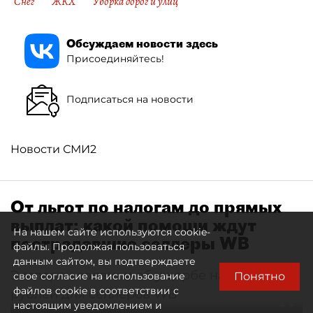
Снег
ЖКХ
Уборка дорог и улиц
Обсуждаем новости здесь
Присоединяйтесь!
Подписаться на новости
Новости СМИ2
От льгот по налогам до прямых
выплат: какой помощи ждут
На нашем сайте используются cookie-
пострадавшие селлеры WB
файлы. Продолжая пользоваться
данным сайтом, вы подтверждаете
Эксперты заявили об ущербе на 300 млрд
Понятно
свое согласие на использование
файлов cookie в соответствии с
рублей для селлеров WB
настоящим уведомлением и