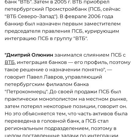
банк "ВТБ". Затем в 2005 г. ВТБ приобрел
петербургский Промстройбанк (ПСБ, сейчас
"ВТБ Северо–Запад"). В феврале 2006 года
банкир был назначен первым заместителем
председателя правления ПСБ, курирующим
интеграцию ПСБ в группу "ВТБ".
"Дмитрий Олюнин
занимался слиянием ПСБ с
ВТБ
, интеграция банков — его профиль, поэтому
такое решение о назначении понятно", —
говорит Павел Лавров, управляющий
петербургским филиалом банка
"Петрокоммерц". До своей продажи ПСБ был
практически монополистом на местном рынке,
затем потерял некоторые позиции, говорит он.
Но это объясняется тем, что часть активов была
переведена в головной банк, а ПСБ стал
региональным подразделением, поэтому в
целом поставленные задачи по интеграции