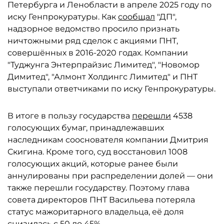
Петербурга и Ленобласти в апреле 2025 году по
иску Генпрокуратуры. Как
сообщал
"ДП",
надзорное ведомство просило признать
ничтожными ряд сделок с акциями ПНТ,
совершённых в 2016-2020 годах. Компании
"Туджунга Энтерпрайзис Лимитед", "Новомор
Димитед", "Алмонт Холдингс Лимитед" и ПНТ
выступали ответчиками по иску Генпрокуратуры.
В итоге в пользу государства
перешли
4538
голосующих бумаг, принадлежавших
наследникам сооснователя компании Дмитрия
Скигина. Кроме того, суд восстановил 1008
голосующих акций, которые ранее были
аннулированы при распределении долей — они
также перешли государству. Поэтому глава
совета директоров ПНТ Васильева потеряла
статус мажоритарного владельца, её доля
снизилась с 50 до 45%.