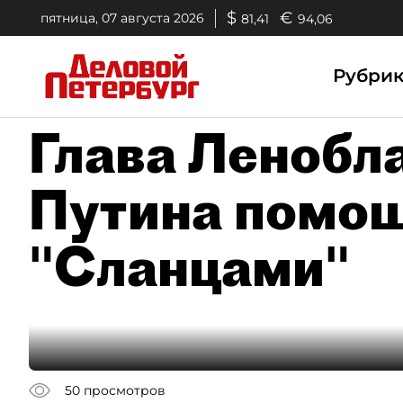
$
€
пятница, 07 августа 2026
81,41
94,06
Рубри
Глава Ленобла
Путина помощ
"Сланцами"
50
просмотров