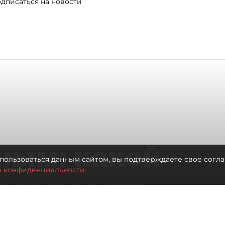
дписаться на новости
ным: какой
пользоваться данным сайтом, вы подтверждаете свое согла
о конфиденциальности.
дет возить
ых районов