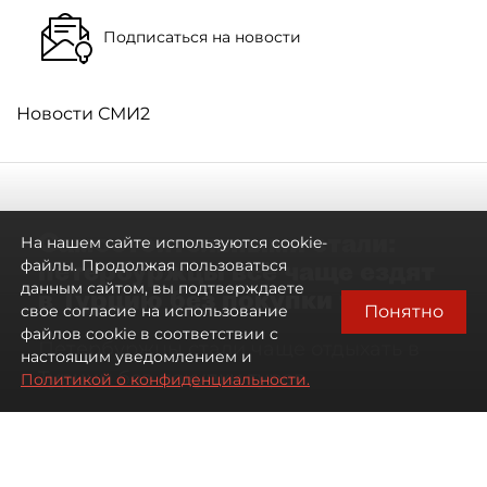
Подписаться на новости
Новости СМИ2
Самостоятельными стали:
На нашем сайте используются cookie-
петербуржцы всё чаще ездят
файлы. Продолжая пользоваться
данным сайтом, вы подтверждаете
в Турцию без покупки туров
Понятно
свое согласие на использование
файлов cookie в соответствии с
Петербуржцы стали чаще отдыхать в
настоящим уведомлением и
Турции без покупки туров
Политикой о конфиденциальности.
08 августа 2026
00:05
3087
Читайте нас в мессенджере Max