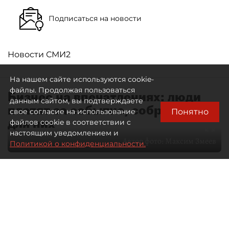
Подписаться на новости
Новости СМИ2
На нашем сайте используются cookie-
файлы. Продолжая пользоваться
Бизнес на впечатлениях: люди
данным сайтом, вы подтверждаете
платят за событие, собранное
Понятно
свое согласие на использование
для них
файлов cookie в соответствии с
настоящим уведомлением и
Автор фото:
Максим Змеев
Политикой о конфиденциальности.
04 августа 2026
15:51
2484
Читайте нас в мессенджере Max
dp.ru
Все материалы автора