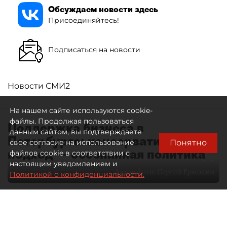
Обсуждаем новости здесь
Присоединяйтесь!
Подписаться на новости
Новости СМИ2
На нашем сайте используются cookie-
файлы. Продолжая пользоваться
Поддержка бизнеса в
данным сайтом, вы подтверждаете
Петербурге: консервативный
Понятно
свое согласие на использование
подход — осознанная политика
файлов cookie в соответствии с
настоящим уведомлением и
Автор фото:
Сергей Ермохин
Политикой о конфиденциальности.
27 мая 2026
12:34
3548
Читайте нас в мессенджере Max