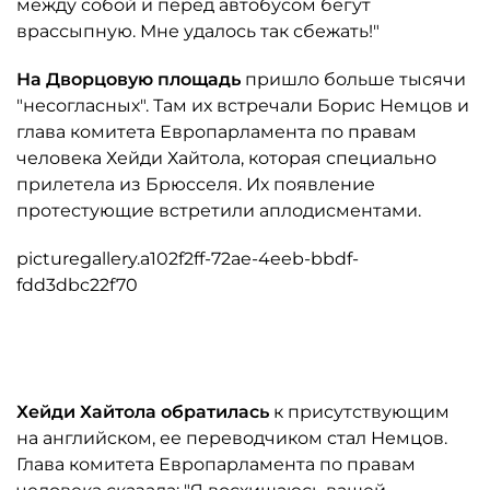
между собой и перед автобусом бегут
врассыпную. Мне удалось так сбежать!"
На Дворцовую площадь
пришло больше тысячи
"несогласных". Там их встречали Борис Немцов и
глава комитета Европарламента по правам
человека Хейди Хайтола, которая специально
прилетела из Брюсселя. Их появление
протестующие встретили аплодисментами.
picturegallery.a102f2ff-72ae-4eeb-bbdf-
fdd3dbc22f70
Хейди Хайтола обратилась
к присутствующим
на английском, ее переводчиком стал Немцов.
Глава комитета Европарламента по правам