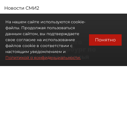
Новости СМИ2
На нашем сайте используются cookie-
файлы. Продолжая пользоваться
данным сайтом, вы подтверждаете
Понятно
свое согласие на использование
Ленобласть намного
файлов cookie в соответствии с
опередила Петербург по
настоящим уведомлением и
темпам продаж жилья
Политикой о конфиденциальности.
07 августа 2026
17:57
159
Читайте нас в мессенджере Max
Павел Никифоров
Все материалы автора
Автор фото:
Сергей Ермохин / "ДП"