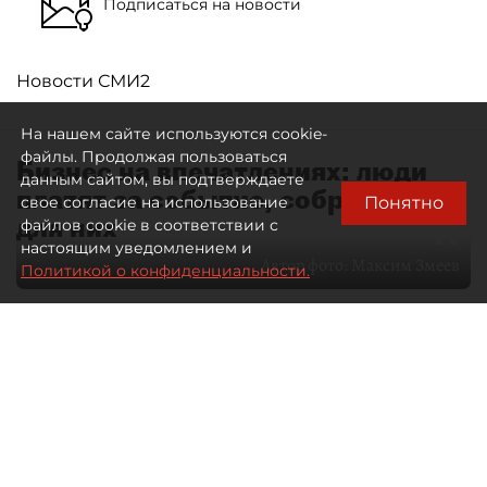
Подписаться на новости
Новости СМИ2
На нашем сайте используются cookie-
файлы. Продолжая пользоваться
Бизнес на впечатлениях: люди
данным сайтом, вы подтверждаете
платят за событие, собранное
Понятно
свое согласие на использование
для них
файлов cookie в соответствии с
настоящим уведомлением и
Автор фото:
Максим Змеев
Политикой о конфиденциальности.
04 августа 2026
15:51
1697
Читайте нас в мессенджере Max
dp.ru
Все материалы автора
Летний календарь событий